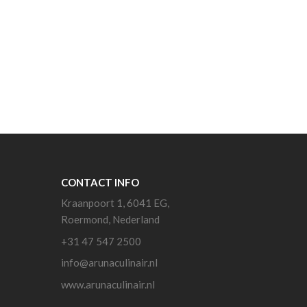
CONTACT INFO
Kraanpoort 1, 6041 EG,
Roermond, Nederland
+31 47 547 2500
info@arunaculinair.nl
www.arunaculinair.nl