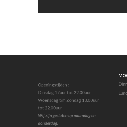
MOG
Din
Openingstijden :
Dinsdag 17uur tot 22.00uur
Lun
Woensdag t/m Zondag 13.00uur
tot 22.00uur
Wij zijn gesloten op maandag en
donderdag.