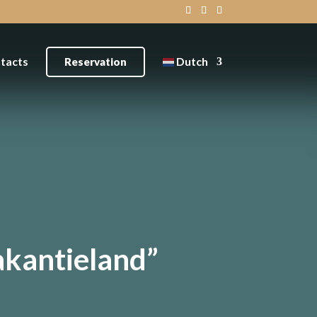
tacts
Dutch
Reservation
akantieland”