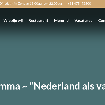
Dinsdag t/m Zondag 13.00uur t/m 22.00uur
+31 475472500
Wie zijn wij
Restaurant
Menu
Vacatures
Con
amma ~ “Nederland als v